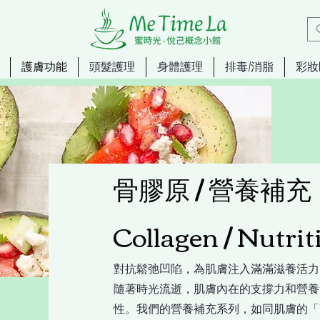
護膚功能
頭髮護理
身體護理
排毒/消脂
彩妝
骨膠原 / 營養補充
Collagen / Nutri
對抗鬆弛凹陷，為肌膚注入滿滿滋養活力
隨著時光流逝，肌膚內在的支撐力和營養
性。我們的營養補充系列，如同肌膚的「