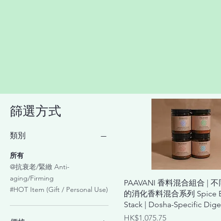
篩選方式
類別
所有
@抗衰老/緊緻 Anti-
aging/Firming
快速瀏覽
PAAVANI 香料混合組合 | 
#HOT Item (Gift / Personal Use)
的消化香料混合系列 Spice B
Stack | Dosha-Specific Dige
價格
HK$1,075.75