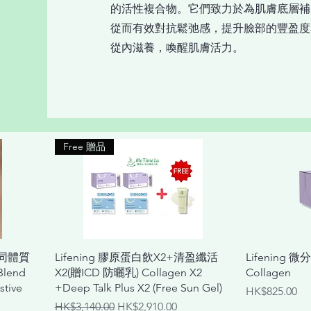
的活性複合物。它們致力於為肌膚底層補
從而有效對抗鬆弛感，提升臉部的豐盈度
從內滋養，喚醒肌膚活力。
Free 贈品
快速瀏覽
不同體質
Lifening 膠原蛋白飲X2+清盈纖活
Lifening 
lend
X2(贈ICD 防曬乳) Collagen X2
Collagen
stive
+Deep Talk Plus X2 (Free Sun Gel)
價格
HK$825.00
一般價格
促銷價格
HK$3,140.00
HK$2,910.00