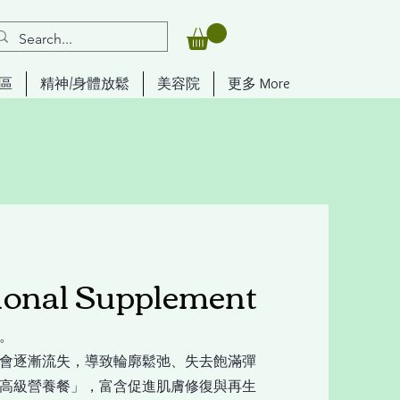
區
精神/身體放鬆
美容院
更多 More
tional Supplement
。
會逐漸流失，導致輪廓鬆弛、失去飽滿彈
高級營養餐」，富含促進肌膚修復與再生