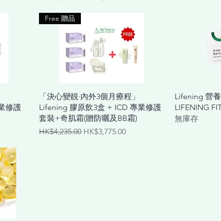
Free 贈品
快速瀏覽
」
「決心變靚·內外3個月療程」
Lifening
 專業修護
Lifening 膠原飲3盒 + ICD 專業修護
LIFENING FI
套裝+奇肌霜(贈防曬及BB霜)
無庫存
一般價格
促銷價格
HK$4,235.00
HK$3,775.00