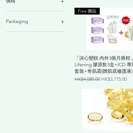
價格
Free 贈品
HK$625
HK$3,775
Packaging
Compostable Refill
Glass Jar
快速瀏覽
「決心變靚·內外3個月療程
Lifening 膠原飲3盒+ICD
套裝+奇肌霜(贈肌底修護液)
一般價格
促銷價格
HK$4,080.00
HK$3,775.00