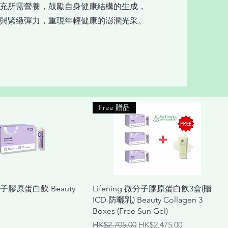
充所需營養，鼓勵自身健康結構的生成，
與緊緻彈力，重現年輕健康的澎潤光采。
Free 贈品
快速瀏覽
快速瀏覽
微分子膠原蛋白飲 Beauty
Lifening 微分子膠原蛋白飲3盒(贈
ICD 防曬乳) Beauty Collagen 3
Boxes (Free Sun Gel)
一般價格
促銷價格
HK$2,705.00
HK$2,475.00