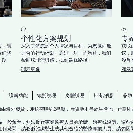
02.
03.
个性化方案规划
专
案，满
深入了解您的个人情况与目标，为您设计最
获取
我们将
适合的行动计划。通过一对一的沟通，我们
议，
的期
帮助您理清思路，找到最优路径。
餐旨
顯示更多
顯示
護膚功能
頭髮護理
身體護理
排毒/消脂
彩妝
如由海外發貨，運送需時約2星期，發貨地不等於生產地，付款
為一般參考，無法取代專業醫療人員的診斷、治療或建議。這些
任何疑問，請務必諮詢醫生或其他合格的醫療專業人員。請勿因