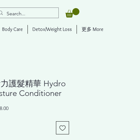
Body Care
Detox/Weight Loss
更多 More
⼒護髮精華 Hydro
sture Conditioner
r
Sale
8.00
Price