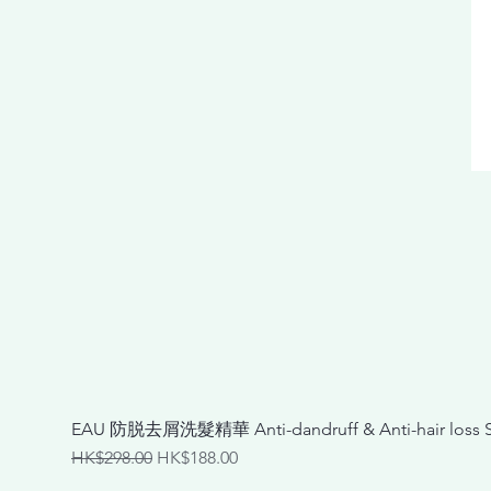
EAU 防脱去屑洗髮精華 Anti-dandruff & Anti-hair loss
Regular Price
Sale Price
HK$298.00
HK$188.00