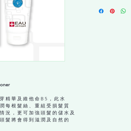
ioner
芽 精 華 及 維 他 命 B 5 ， 此 ⽔
 潤 每 根 髮 絲 、 重 組 受 損 髮 質
 情 況 ， 更 可 加 強 頭 髮 的 儲 ⽔ 及
 頭 髮 將 會 得 到 滋 潤 及 ⾃ 然 的