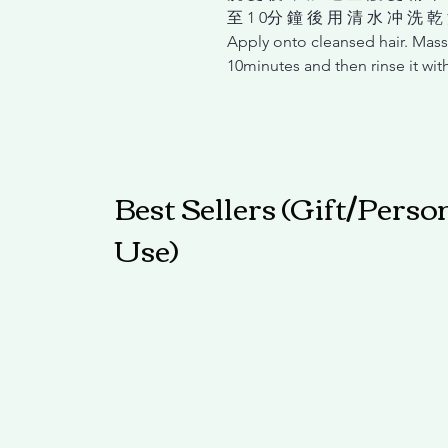
⾄ 1 0分 鐘 後 ⽤ 清 ⽔ 冲 洗 乾
Apply onto cleansed hair. Massa
10minutes and then rinse it wit
Best Sellers (Gift/Perso
Use)