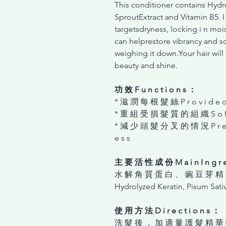
This conditioner contains Hydr
SproutExtract and Vitamin B5. I
targetsdryness, locking i n mois
can helprestore vibrancy and s
weighing it down.Your hair will
beauty and shine.
功 效 F u n c t i o n s ：
* 滋 潤 每 根 髮 絲 P r o v i d e o p t
* 重 組 受 損 髮 質 的 組 織 S o f t e 
* 減 少 頭 髮 分 叉 的 情 況 P r e v e n 
e s s
主 要 活 性 成 份 M a i n I n g r e 
⽔ 解 ⾓ 質 蛋 ⽩ 、 豌 ⾖ 芽 精 
Hydrolyzed Keratin, Pisum Sativ
使 ⽤ ⽅ 法 D i r e c t i o n s ：
洗 髮 後 ， 加 適 量 護 髮 精 華 