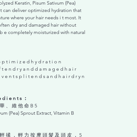
olyzed Keratin, Pisum Sativum (Pea)
 t can deliver optimized hydration that
ture where your hair needs i t most. It
often dry and damaged hair without
 b e completely moisturized with natural
 i m i z e d h y d r a t i o n
n d r y a n d d a m a g e d h a i r
t s p l i t e n d s a n d h a i r d r y n
d i e n t s ：
華 、 維 他 命 B 5
um (Pea) Sprout Extract, Vitamin B
輕 揉 ， 輕 ⼒ 按 摩 頭 髮 及 頭 ⽪ ， 5