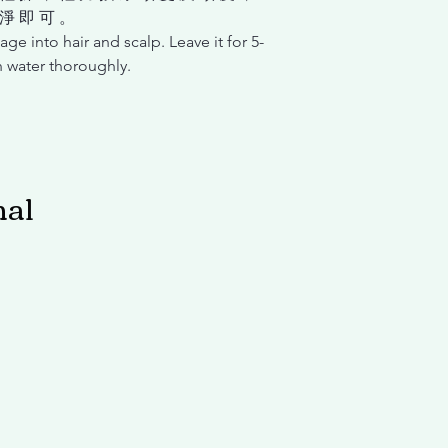
 淨 即 可 。
ge into hair and scalp. Leave it for 5-
h water thoroughly.
nal