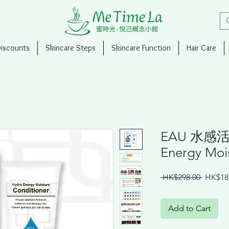
Discounts
Skincare Steps
Skincare Function
Hair Care
EAU ⽔感活
Energy Moi
Regula
 HK$298.00 
HK$18
Price
Add to Cart