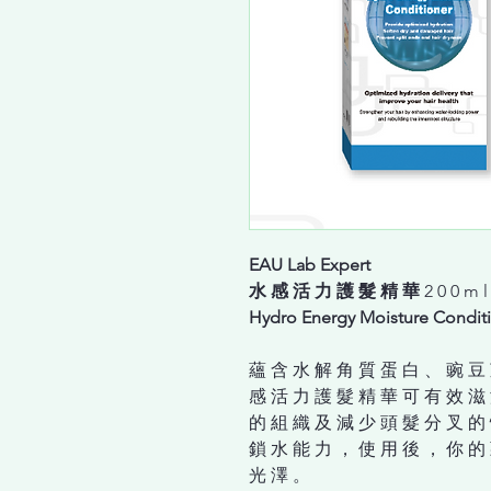
EAU Lab Expert
⽔ 感 活 ⼒ 護 髮 精 華
2 0 0 m l
Hydro Energy Moisture Condit
蘊 含 ⽔ 解 ⾓ 質 蛋 ⽩ 、 豌 ⾖ 
感 活 ⼒ 護 髮 精 華 可 有 效 滋
的 組 織 及 減 少 頭 髮 分 叉 的
鎖 ⽔ 能 ⼒ ， 使 ⽤ 後 ， 你 的
光 澤 。