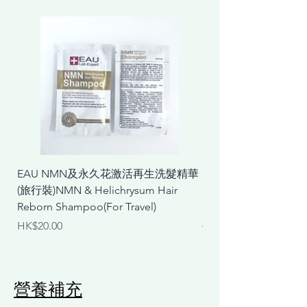
EAU NMN及永久花激活再生洗髮精華
EAU NMN及永久花
(旅行裝)NMN & Helichrysum Hair
& Helichrysum Repair
Reborn Shampoo(For Travel)
Mask
價格
一般價格
HK$20.00
HK$298.00
營養補充