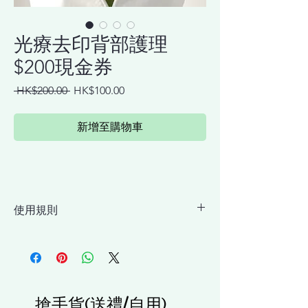
光療去印背部護理
$200現金券
一
促
 HK$200.00 
HK$100.00
般
銷
價
價
新增至購物車
格
格
使用規則
購買原價$680「光療去印背部護理」1次服務
可當作現金$200使用，尾數在使用服務時付
款。
使用地點：香港九龍荔枝角B1出口
搶手貨(送禮/自用)