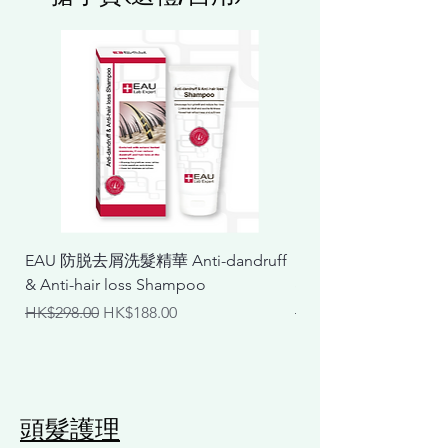
> 現金券有效期2個月，如在1月15日購買，即
有效期至3月14日，請盡快預約時間，過期無
效。
> 現金券單次使用，不可多次使用或拆分。
> 現金券不能兌換成現金或找零。
> 適用於指定的商品或服務，請確保選擇符合
條件的產品。
> 如有疑問，請聯繫客服獲取詳細說明，店舖
擁有最終解釋及決定權。
EAU 防脱去屑洗髮精華 Anti-dandruff
EAU 抗敏舒緩洗髮精華 Ant
& Anti-hair loss Shampoo
& Calming Shampoo
一般價格
促銷價格
一般價格
HK$298.00
HK$188.00
HK$298.00
頭髮護理