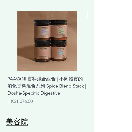
Free 贈品
PAAVANI 香料混合組合 | 不同體質的
Lifening 膠原蛋白
消化香料混合系列 Spice Blend Stack |
X2(贈ICD 防曬乳) Coll
Dosha-Specific Digestive
Talk Plus X2 (Free Sun
價格
一般價格
HK$1,076.50
HK$3,140.00
​美容院