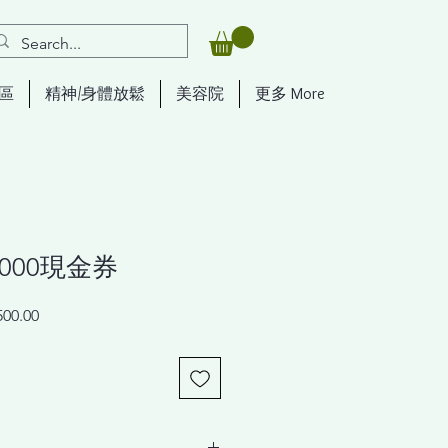
區
精神/身體放鬆
美容院
更多 More
000現金券
促
00.00
銷
價
格