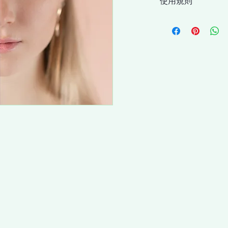
使用規則
購買原價$2980「仙
用，尾數在首次使用
使用地點：香港九龍荔
> 現金券有效期2個
月14日，請盡快預約
> 現金券單次使用，
> 現金券不能兌換成
> 適用於指定的商品
品。
> 如有疑問，請聯
釋及決定權。