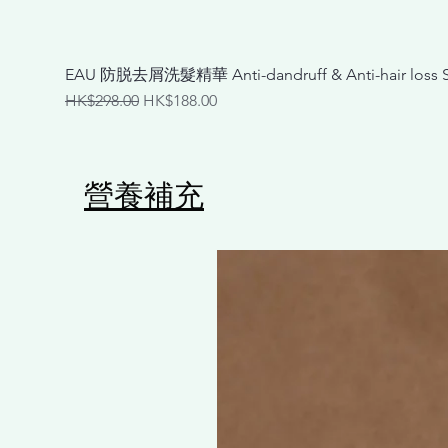
EAU 防脱去屑洗髮精華 Anti-dandruff & Anti-hair loss
一般價格
促銷價格
HK$298.00
HK$188.00
營養補充