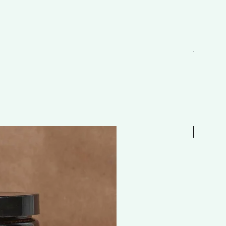
EAU 抗敏舒
一般價格
HK$298.
Free 贈