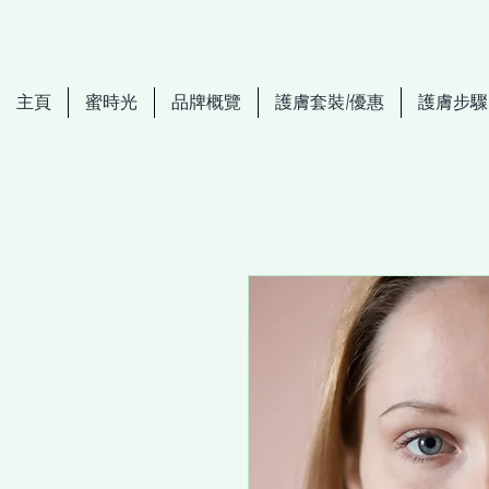
主頁
蜜時光
品牌概覽
護膚套裝/優惠
護膚步驟