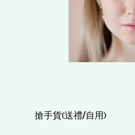
搶手貨(送禮/自用)