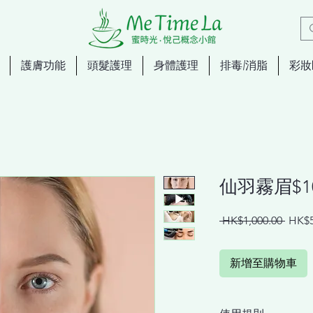
護膚功能
頭髮護理
身體護理
排毒/消脂
彩妝
仙羽霧眉$1
一
 HK$1,000.00 
HK$5
般
價
新增至購物車
格