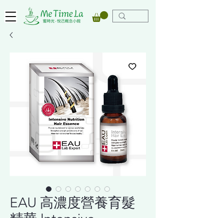
EAU ⾼濃度營養育髮