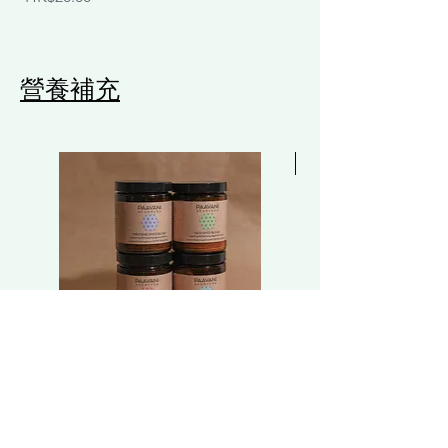
營養補充
Free 贈品
PAAVANI 香料混合組合 | 不同體質的
Lifening 膠原蛋白
消化香料混合系列 Spice Blend Stack |
X2(贈ICD 防曬乳) Coll
Dosha-Specific Digestive
Talk Plus X2 (Free Sun