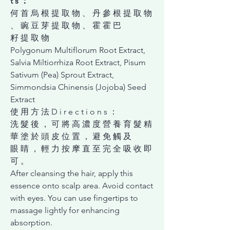
t s ：
何 ⾸ 烏 根 提 取 物 、 丹 參 根 提 取 物
、 豌 ⾖ 芽 提 取 物 、 霍 霍 巴
籽 提 取 物
Polygonum Multiflorum Root Extract,
Salvia Miltiorrhiza Root Extract, Pisum
Sativum (Pea) Sprout Extract,
Simmondsia Chinensis (Jojoba) Seed
Extract
使 ⽤ ⽅ 法 D i r e c t i o n s ：
洗 髮 後 ， 可 將 ⾼ 濃 度 營 養 育 髮 精
華 塗 於 頭 ⽪ 位 置 ， 避 免 觸 及
眼 睛 ， 輕 ⼒ 按 摩 直 ⾄ 完 全 吸 收 即
可 。
After cleansing the hair, apply this
essence onto scalp area. Avoid contact
with eyes. You can use fingertips to
massage lightly for enhancing
absorption.