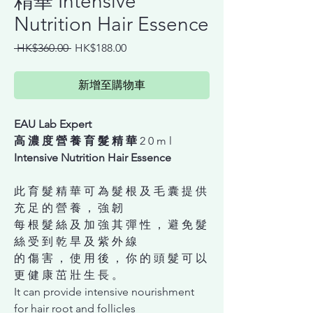
精華 Intensive
Nutrition Hair Essence
一
促
 HK$360.00 
HK$188.00
般
銷
價
價
新增至購物車
格
格
EAU Lab Expert
⾼ 濃 度 營 養 育 髮 精 華
2 0 m l
Intensive Nutrition Hair Essence
此 育 髮 精 華 可 為 髮 根 及 ⽑ 囊 提 供
充 ⾜ 的 營 養 ， 強 韌
每 根 髮 絲 及 加 強 其 彈 性 ， 避 免 髮
絲 受 到 乾 旱 及 紫 外 線
的 傷 害 ， 使 ⽤ 後 ， 你 的 頭 髮 可 以
更 健 康 茁 壯 ⽣ 長 。
It can provide intensive nourishment
for hair root and follicles