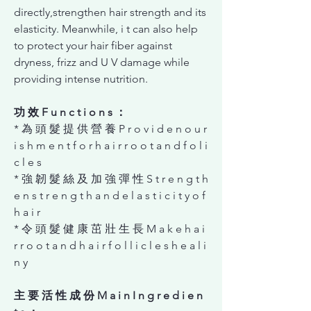
directly,strengthen hair strength and its
elasticity. Meanwhile, i t can also help
to protect your hair fiber against
dryness, frizz and U V damage while
providing intense nutrition.
功 效 F u n c t i o n s ：
* 為 頭 髮 提 供 營 養 P r o v i d e n o u r
i s h m e n t f o r h a i r r o o t a n d f o l i
c l e s
* 強 韌 髮 絲 及 加 強 彈 性 S t r e n g t h
e n s t r e n g t h a n d e l a s t i c i t y o f
h a i r
* 令 頭 髮 健 康 茁 壯 ⽣ 長 M a k e h a i
r r o o t a n d h a i r f o l l i c l e s h e a l i
n y
主 要 活 性 成 份 M a i n I n g r e d i e n