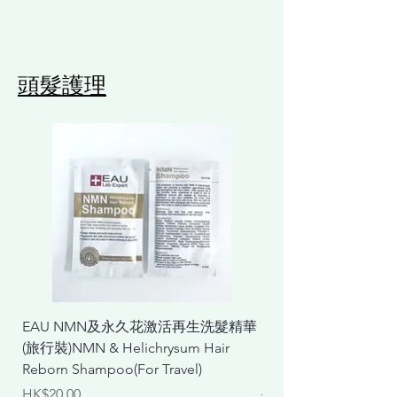
頭髮護理
EAU NMN及永久花激活再生洗髮精華
EAU NMN及永久花
(旅行裝)NMN & Helichrysum Hair
& Helichrysum Repair
Reborn Shampoo(For Travel)
Mask
價格
一般價格
HK$20.00
HK$298.00