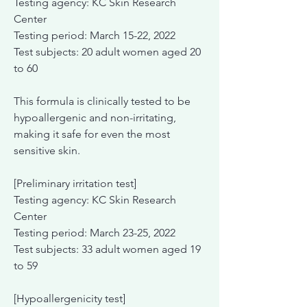
Testing agency: KC Skin Research
Center
Testing period: March 15-22, 2022
Test subjects: 20 adult women aged 20
to 60
This formula is clinically tested to be
hypoallergenic and non-irritating,
making it safe for even the most
sensitive skin.
[Preliminary irritation test]
Testing agency: KC Skin Research
Center
Testing period: March 23-25, 2022
Test subjects: 33 adult women aged 19
to 59
[Hypoallergenicity test]