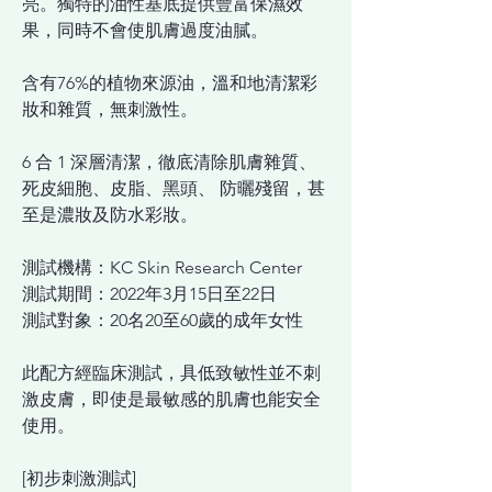
亮。獨特的油性基底提供豐富保濕效
果，同時不會使肌膚過度油膩。
含有76%的植物來源油，溫和地清潔彩
妝和雜質，無刺激性。
6 合 1 深層清潔，徹底清除肌膚雜質、
死皮細胞、皮脂、黑頭、 防曬殘留，甚
至是濃妝及防水彩妝。
測試機構：KC Skin Research Center
測試期間：2022年3月15日至22日
測試對象：20名20至60歲的成年女性
此配方經臨床測試，具低致敏性並不刺
激皮膚，即使是最敏感的肌膚也能安全
使用。
[初步刺激測試]