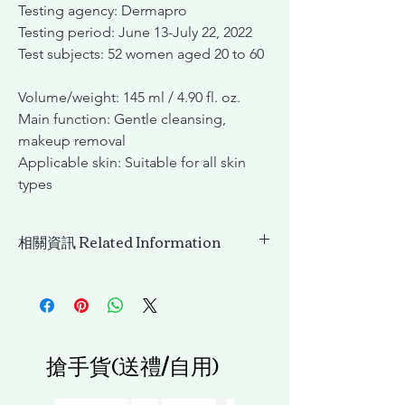
Testing agency: Dermapro
Testing period: June 13-July 22, 2022
Test subjects: 52 women aged 20 to 60
Volume/weight: 145 ml / 4.90 fl. oz.
Main function: Gentle cleansing,
makeup removal
Applicable skin: Suitable for all skin
types
相關資訊 Related Information
(舊包裝)INCELLDERM 淨膚卸妝油
(OLD)PURECELL CLEANSING OIL
搶手貨(送禮/自用)