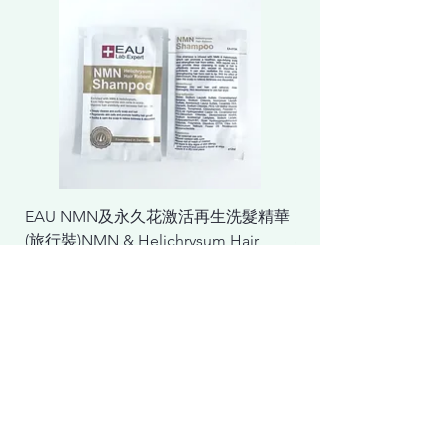
EAU NMN及永久花激活再生洗髮精華
EAU NMN及永久花
(旅行裝)NMN & Helichrysum Hair
& Helichrysum Repair
Reborn Shampoo(For Travel)
Mask
價格
一般價格
HK$20.00
HK$298.00
營養補充