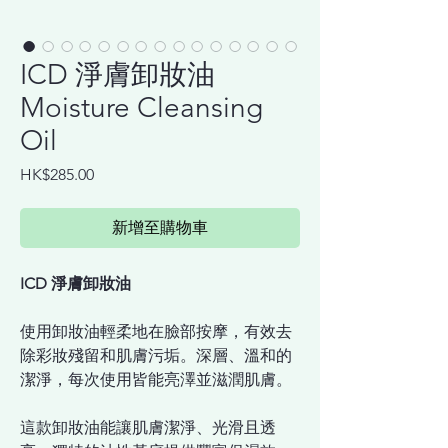
ICD 淨膚卸妝油
Moisture Cleansing
Oil
價
HK$285.00
格
新增至購物車
ICD 淨膚卸妝油
使用卸妝油輕柔地在臉部按摩，有效去
除彩妝殘留和肌膚污垢。深層、溫和的
潔淨，每次使用皆能亮澤並滋潤肌膚。
這款卸妝油能讓肌膚潔淨、光滑且透