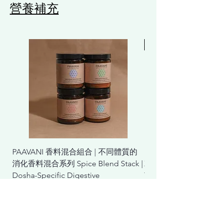
營養補充
Free 贈品
PAAVANI 香料混合組合 | 不同體質的
Lifening 膠原蛋白
消化香料混合系列 Spice Blend Stack |
X2(贈ICD 防曬乳) Coll
Dosha-Specific Digestive
Talk Plus X2 (Free Sun
價格
一般價格
HK$1,076.50
HK$3,140.00