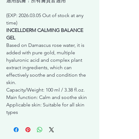
適用肌膚：所有膚質皆適用
(EXP: 2026.03.05 Out of stock at any
time)
INCELLDERM CALMING BALANCE
GEL
Based on Damascus rose water, it is
added with pure gold, multiple
hyaluronic acid and complex plant
extract ingredients, which can
effectively soothe and condition the
skin.
Capacity/Weight: 100 ml / 3.38 fl.oz.
Main function: Calm and soothe skin
Applicable skin: Suitable for all skin
types