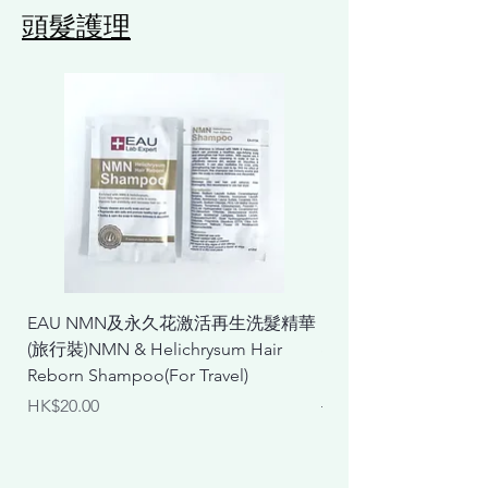
頭髮護理
EAU NMN及永久花激活再生洗髮精華
EAU NMN及永久花
(旅行裝)NMN & Helichrysum Hair
& Helichrysum Repair
Reborn Shampoo(For Travel)
Mask
價格
一般價格
HK$20.00
HK$298.00