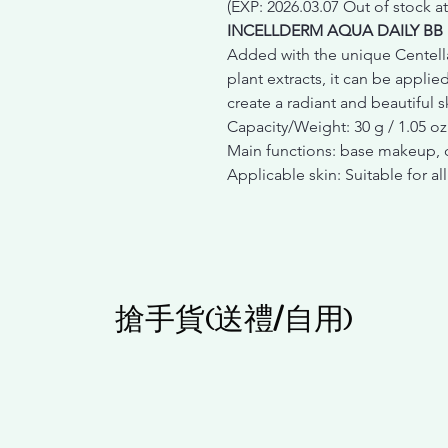
(EXP: 2026.03.07 Out of stock at
INCELLDERM AQUA DAILY BB
Added with the unique Centella
plant extracts, it can be appli
create a radiant and beautiful 
Capacity/Weight: 30 g / 1.05 oz
Main functions: base makeup, c
Applicable skin: Suitable for all
搶手貨(送禮/自用)