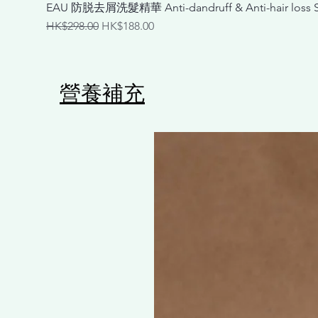
EAU 防脱去屑洗髮精華 Anti-dandruff & Anti-hair loss
一般價格
促銷價格
HK$298.00
HK$188.00
營養補充