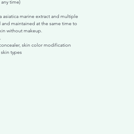
 any time)
 asiatica marine extract and multiple
ed and maintained at the same time to
skin without makeup.
.
oncealer, skin color modification
 skin types