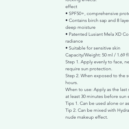
effect
• SPF50+, comprehensive prote
• Contains birch sap and 8 layer
deep moisture
• Patented Lusiant Mela XD Com
radiance
• Suitable for sensitive skin
Capacity/Weight: 50 ml / 1.69 fl
Step 1. Apply evenly to face, n
require sun protection.
Step 2. When exposed to the su
hours.
When to use: Apply as the last 
at least 30 minutes before sun
Tips 1. Can be used alone or a
Tip 2. Can be mixed with Hydra
nude makeup effect.