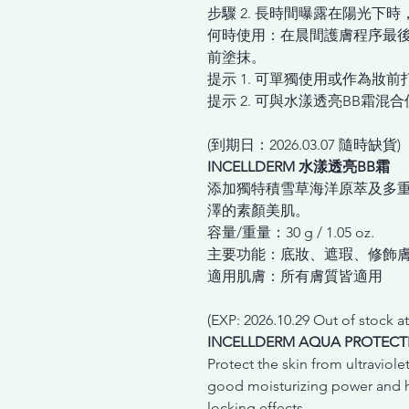
步驟 2. 長時間曝露在陽光下
何時使用：在晨間護膚程序最後
前塗抹。
提示 1. 可單獨使用或作為妝
提示 2. 可與水漾透亮BB霜
(到期日：2026.03.07 隨時缺貨)
INCELLDERM 水漾透亮BB霜
添加獨特積雪草海洋原萃及多
澤的素顏美肌。
容量/重量：30 g / 1.05 oz.
主要功能：底妝、遮瑕、修飾
適用肌膚：所有膚質皆適用
(EXP: 2026.10.29 Out of stock at
INCELLDERM AQUA PROTECTI
Protect the skin from ultraviol
good moisturizing power and h
locking effects.