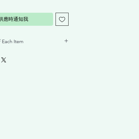
供應時通知我
 Each Item
曬乳 AQUA PROTECTION SUN
+
透亮BB
霜 AQUA DAILY BB