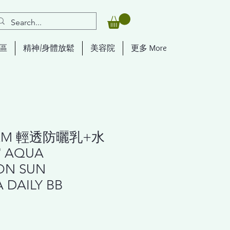
區
精神/身體放鬆
美容院
更多 More
ERM 輕透防曬乳+水
 AQUA
ON SUN
 DAILY BB