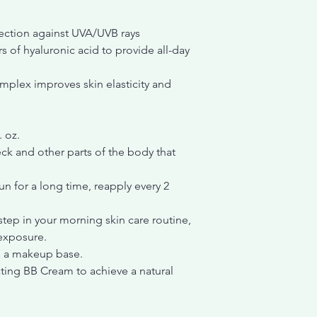
ction against UVA/UVB rays
s of hyaluronic acid to provide all-day
plex improves skin elasticity and
. oz.
eck and other parts of the body that
n for a long time, reapply every 2
step in your morning skin care routine,
 exposure.
s a makeup base.
ting BB Cream to achieve a natural