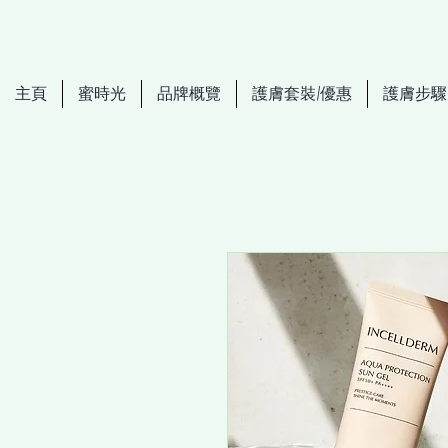
主頁
蜜時光
品牌概覽
護膚套裝/優惠
護膚步驟