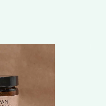
EAU 抗敏舒
一般價格
HK$298.
Free 贈