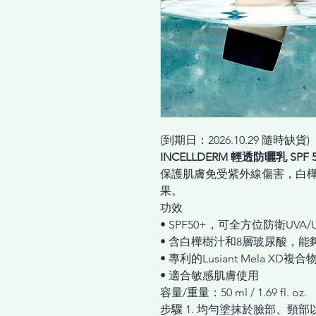
(到期日：2026.10.29 隨時缺貨)
INCELLDERM 輕透防曬乳 SPF 5
保護肌膚免受紫外線傷害，白
果。
功效
• SPF50+，可全方位防衛UVA
• 含白樺樹汁和8層玻尿酸，
• 專利的Lusiant Mela X
• 適合敏感肌膚使用
容量/重量：50 ml / 1.69 fl. oz.
步驟 1. 均勻塗抹於臉部、頸