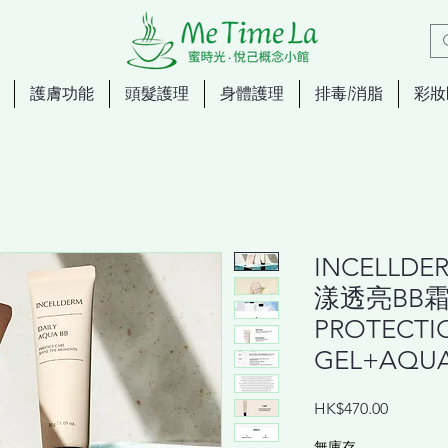
護膚功能
頭髮護理
身體護理
排毒/消脂
彩妝
INCELLD
漾透亮BB霜
PROTECTI
GEL+AQUA
價
HK$470.00
格
無庫存