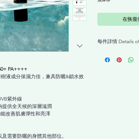
在恢復
每件詳情 Details of
INCELLDERM 輕透防
GEL SPF 50+ PA+++
0+ PA++++
INCELLDERM 水漾
樺樹液成分保濕力佳，兼具防曬&鎖水效
/UVB紫外線
能夠提供全天候的深層滋潤
D複合物能改善肌膚彈性和亮澤
部以及需要防曬的身體其他部位。