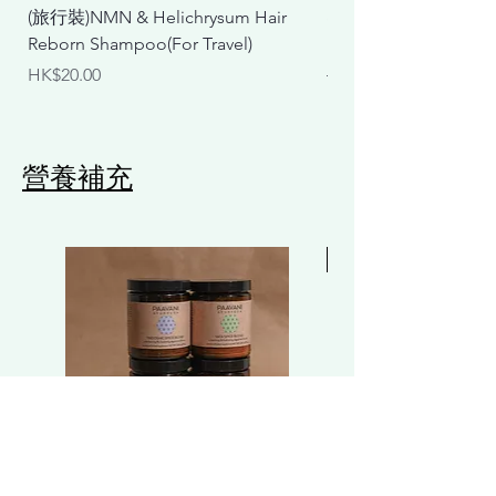
(旅行裝)NMN & Helichrysum Hair
& Helichrysum Repair
Reborn Shampoo(For Travel)
Mask
價格
一般價格
HK$20.00
HK$298.00
營養補充
Free 贈品