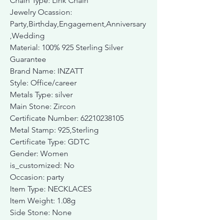
Chain Type: Link Chain
Jewelry Ocassion:
Party,Birthday,Engagement,Anniversary
,Wedding
Material: 100% 925 Sterling Silver
Guarantee
Brand Name: INZATT
Style: Office/career
Metals Type: silver
Main Stone: Zircon
Certificate Number: 62210238105
Metal Stamp: 925,Sterling
Certificate Type: GDTC
Gender: Women
is_customized: No
Occasion: party
Item Type: NECKLACES
Item Weight: 1.08g
Side Stone: None