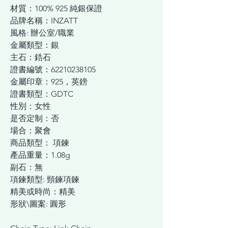
材質：100% 925 純銀保證
品牌名稱：INZATT
風格: 辦公室/職業
金屬類型：銀
主石：鋯石
證書編號：62210238105
金屬印章：925，英鎊
證書類型：GDTC
性別：女性
是否定制：否
場合：聚會
商品類型： 項鍊
產品重量：1.08g
副石：無
項鍊類型: 頸鍊項鍊
精美或時尚：精美
形狀\圖案: 圓形