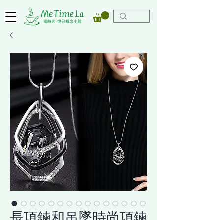
長項鍊和吊墜時尚項鍊