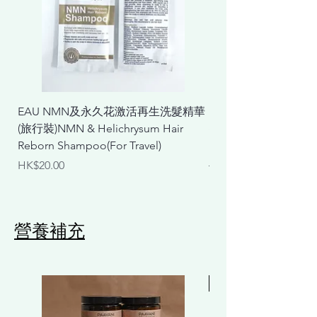
EAU NMN及永久花激活再生洗髮精華
EAU NMN及永久花
(旅行裝)NMN & Helichrysum Hair
& Helichrysum Repair
Reborn Shampoo(For Travel)
Mask
價格
一般價格
HK$20.00
HK$298.00
營養補充
Free 贈品