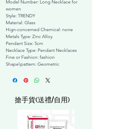
Model Number: Long Necklace for
women
Style: TRENDY
Material: Glass
Hign-concerned Chemical: none
Metals Type: Zinc Alloy
Pendant Size: 5cm
Necklace Type: Pendant Necklaces
Fine or Fashion: fashion
Shape\pattern: Geometric
搶手貨(送禮/自用)