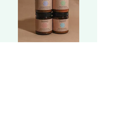
PAAVANI 香料混合組合 | 不同體質的
Lifening 膠原蛋白
消化香料混合系列 Spice Blend Stack |
X2(贈ICD 防曬乳) Coll
Dosha-Specific Digestive
Talk Plus X2 (Free Sun
價格
一般價格
HK$1,075.75
HK$3,140.00
​美容院