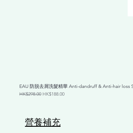
EAU 防脱去屑洗髮精華 Anti-dandruff & Anti-hair loss
一般價格
促銷價格
HK$298.00
HK$188.00
營養補充