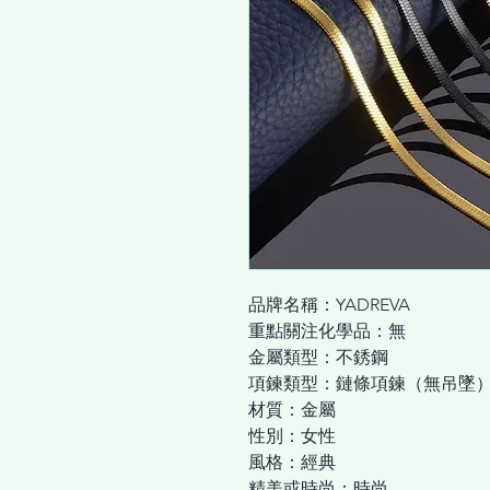
品牌名稱：YADREVA
重點關注化學品：無
金屬類型：不銹鋼
項鍊類型：鏈條項鍊（無吊墜
材質：金屬
性別：女性
風格：經典
精美或時尚：時尚