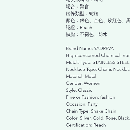
場合：聚會
鏈條類型：蛇鏈
顏色：銀色、金色、玫紅色、
認證：Reach
缺點：不褪色、防水
Brand Name: YADREVA
Hign-concerned Chemical: no
Metals Type: STAINLESS STEEL
Necklace Type: Chains Necklac
Material: Metal
Gender: Women
Style: Classic
Fine or Fashion: fashion
Occasion: Party
Chain Type: Snake Chain
Color: Silver, Gold, Rose, Black
Certification: Reach