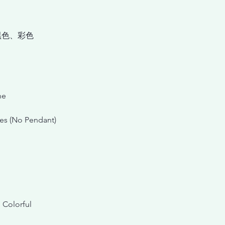
黑色、彩色
ne
es (No Pendant)
, Colorful