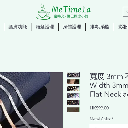
護膚功能
頭髮護理
身體護理
排毒/消脂
彩妝
寬度 3mm
Width 3mm 
Flat Neckla
價
HK$99.00
格
Metal Color
*