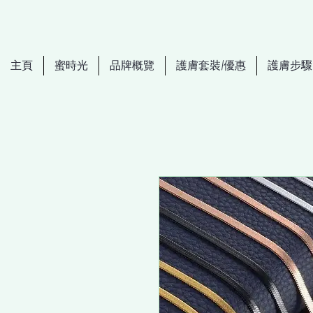
主頁
蜜時光
品牌概覽
護膚套裝/優惠
護膚步驟