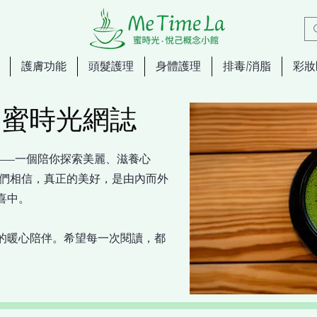
護膚功能
頭髮護理
身體護理
排毒/消脂
彩妝
og 蜜時光網誌
光網誌——一個陪你探索美麗、滋養心
我們相信，真正的美好，是由內而外
喜中。
的暖心陪伴。希望每一次閱讀，都