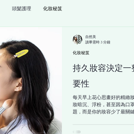
頭髮護理
化妝秘笈
自然美
讀畢需時 3 分鐘
化妝秘笈
持久妝容決定一
要性
每天早上花心思畫好的精緻
妝暗沉、浮粉，甚至因為口
題，而是你的妝容少了最關鍵
粉底也撐不過半天。要讓妝
只是一款好的底妝，更是一瓶
底妝，為肌膚打好「水光」基