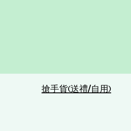
搶手貨(送禮/自用)