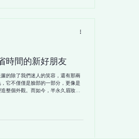
兼具保養與修飾功能。 ICD 輕盈潤
水
岩 BYoungPool 水」及多種保濕成
注入滿滿水分，讓妝感輕薄服貼，就像
 ICD 輕盈潤澤氣墊粉底SPF50+
st Cushion」 為什麼它值得投資？ 保濕力
實，使用後能即時提升肌膚水分高達
省時間的新好朋友
12小時 ：通過色澤持久與黏附力測試，讓你
數防曬 ：SP
眼簾的除了我們迷人的笑容，還有那兩
毛，它不僅僅是臉部的一部分，更像是
塑造整個外觀。而如今，半永久眉妝成
我們來深入探討一下這個話題吧！ 你
能瞬間提升一個人的氣質？眉毛的形
響到整個面部的比例與表情。無論是優
是充滿自信的挑眉，都是在告訴世界你
天耗費時間在眉毛上而感到無奈，半永
妝容使用專業技術，將色素植入到皮膚