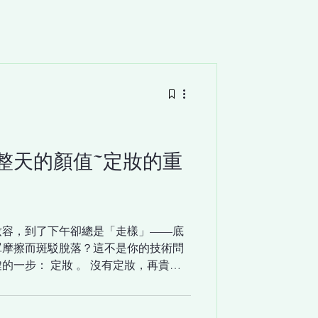
整天的顏值~定妝的重
妝容，到了下午卻總是「走樣」——底
罩摩擦而斑駁脫落？這不是你的技術問
的一步： 定妝 。 沒有定妝，再貴的
容像剛完妝一樣持久亮麗，你需要的不
能「鎖住」妝容的 定妝神器 。 選對
礎 想要妝容持久不脫落，底妝的選擇