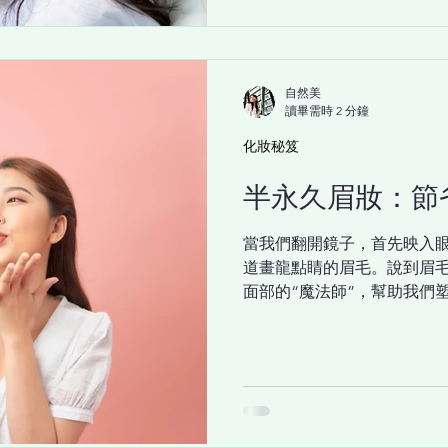
至關重要。一個好的底妝，應該
澤氣墊粉底 SPF50+ PA++++ 正是為此而生。它不僅能打造韓系
光感，更含有 ICD 獨特的「熔
分。塗抹的瞬間，能為肌膚
自然美
讀畢需時 2 分鐘
天生擁有的好膚質。 點圗了解「
PA++++ Luminous Moi
化妝秘笈
有數據支持 ：經臨床測試證
半永久眉妝：節
64.537% 。 持妝力長達
一整天都無需擔心脫妝。 高係
當我們翻開鏡子，首先映入
道畫龍點睛的眉毛。說到眉
面部的“魔法師”，幫助我們
為了不少女性的美容秘訣，讓
可曾發現，兩道精緻的眉毛
狀、濃淡和顏色都會直接影
雅的弓形眉、俏皮的平眉還
是怎樣的女性。 如果你對每
久眉妝就是你的救星！這種