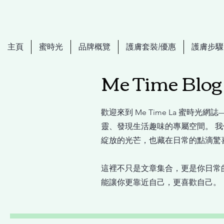
主頁
蜜時光
品牌概覽
護膚套裝/優惠
護膚步驟
Me Time Bl
歡迎來到 Me Time La 蜜時
靈、發現生活趣味的專屬空間。 
綻放的光芒，也藏在日常的點滴驚
這裡不只是文章集合，更是你日常
能讓你更靠近自己，更喜歡自己。