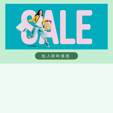
表層，效果可持續數月至數
為畫眉毛而疲於奔命。那它有哪
擇豐富： 霧眉：適合追求自
就像在晨曦中輕輕撫慰的微光
果你的眉毛天生較淡，這種
想像一下，當你大步閃亮登
妥妥的“眉”咖現身。 3D
彿剛剛走出化
點入限時優惠