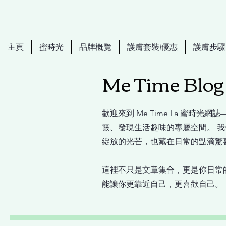
主頁
蜜時光
品牌概覽
護膚套裝/優惠
護膚步驟
Me Time Bl
歡迎來到 Me Time La 蜜時
靈、發現生活趣味的專屬空間。 
綻放的光芒，也藏在日常的點滴驚
這裡不只是文章集合，更是你日常
能讓你更靠近自己，更喜歡自己。