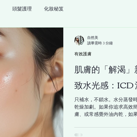
頭髮護理
化妝秘笈
自然美
讀畢需時 3 分鐘
有效護膚
肌膚的「解渴」
致水光感：ICD
只補水，不鎖水。水分蒸發
乾燥加劇。如果你追求高效
膚、或常感覺外油內乾，如
水、提亮的效果，那麼，這瓶
身包裡的必備答案。