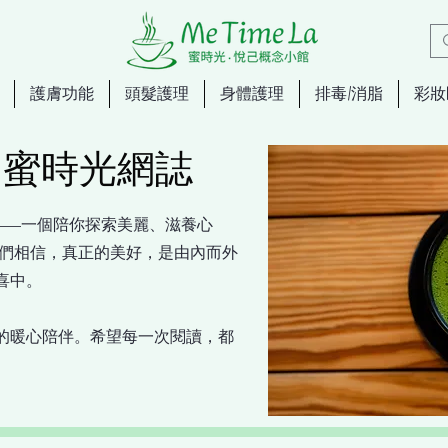
護膚功能
頭髮護理
身體護理
排毒/消脂
彩妝
og 蜜時光網誌
光網誌——一個陪你探索美麗、滋養心
我們相信，真正的美好，是由內而外
喜中。
的暖心陪伴。希望每一次閱讀，都