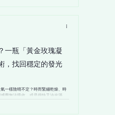
？一瓶「黃金玫瑰凝
術，找回穩定的發光
天氣一樣陰晴不定？時而緊繃乾燥、時
卻感覺無法吸收，或是很快又油光滿
態不穩的尷尬期，彷彿肌膚在無聲抗
。 我們都經歷過。 當肌膚的「水油平
隔靴搔癢。 這時，你需要的不只是補