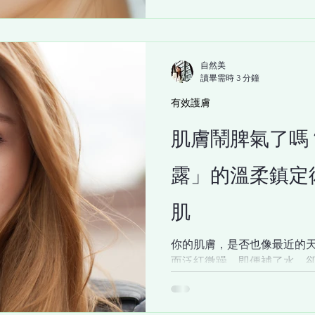
自然美
讀畢需時 3 分鐘
有效護膚
肌膚鬧脾氣了嗎
露」的溫柔鎮定
肌
你的肌膚，是否也像最近的
而泛紅微躁，即便補了水，
面？這種「外油內乾」、狀
議，告訴你它的壓力已經超載
衡」失調，所有的保養品都像