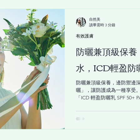
水，更是一道能瞬間安撫、從
讓這瓶宛如頂級SPA療程的 「ICD 肌
自然美
最溫柔而強大的後盾。它不
讀畢需時 3 分鐘
躁動肌膚即刻降躁、 注入光
要「先修護、再保養」？ 當
有效護膚
角質層的防禦力會下降，就
防曬兼頂級保養
能型保養（如美白、抗老）
適。「先舒緩、再強化」，才
水，ICD輕盈防曬
肌底修護液：以奢華植萃與科學
露：啟動肌膚的深度水循環 以被譽為「花中之后」的大馬士革玫瑰
花水為基底，其蘊含的豐富
防曬兼頂級保養，邊防禦邊
曬」，讓防護成為一種享受
「ICD 輕盈防曬乳 SPF 5
護，更重新定義了「舒適感